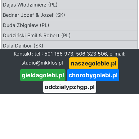
Dajas Włodzimierz (PL)
Bednar Jozef & Jozef (SK)
Duda Zbigniew (PL)
Dudziński Emil & Robert (PL)
Dula Dalibor (SK)
Kontakt: tel.: 501 186 973, 506 323 506, e-mail:
Dulak Peter (SK)
naszegolebie.pl
studio@mkklos.pl
Durkiewicz P. & Kuberski A. (PL)
gieldagolebi.pl
chorobygolebi.pl
Dymitrowscy Jerzy & Maciej (PL)
oddzialypzhgp.pl
Ernest Henryk (PL)
Zbiór: Krakowski Andrzej (PL)
Opis:
Gołębie z hodowli Krakowski Andrzej.
Gawin Jacek & Tomasz (PL)
Zbiór znajduje się w grupach:
Gawlik Edward (PL)
Gołębie hodowców
Galerie hodowców
(13)
Dobry Lot - miesięcznik
(2)