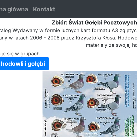
na główna
Kontakt
Zbiór: Świat Gołębi Pocztowych 
talog Wydawany w formie luźnych kart formatu A3 zgiętyc
y w latach 2006 - 2008 przez Krzysztofa Kłosa. Hodowcy
materiały ze swojej h
uje się w grupach:
 hodowli i gołębi