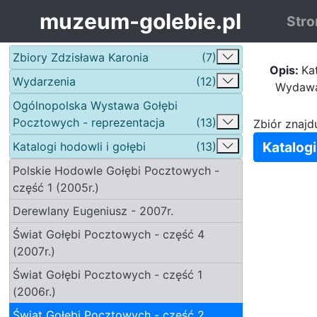
muzeum-golebie.pl
Stro
Zbiory Zdzisława Karonia
(7)
Opis:
Ka
Wydarzenia
(12)
Wydawan
Ogólnopolska Wystawa Gołębi
Pocztowych - reprezentacja
(13)
Zbiór znajd
Katalogi
Katalogi hodowli i gołębi
(13)
Polskie Hodowle Gołębi Pocztowych -
część 1 (2005r.)
Derewlany Eugeniusz - 2007r.
Świat Gołębi Pocztowych - część 4
(2007r.)
Świat Gołębi Pocztowych - część 1
(2006r.)
Świat Gołębi Pocztowych - część 2