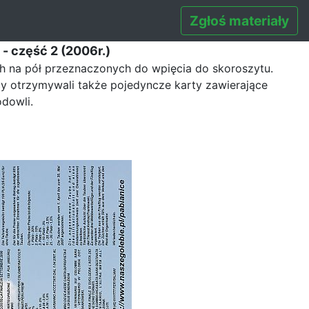
Zgłoś materiały
- część 2 (2006r.)
h na pół przeznaczonych do wpięcia do skoroszytu.
 otrzymywali także pojedyncze karty zawierające
odowli.