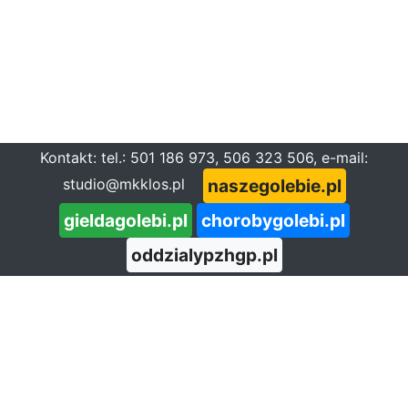
Kontakt: tel.: 501 186 973, 506 323 506, e-mail:
naszegolebie.pl
studio@mkklos.pl
gieldagolebi.pl
chorobygolebi.pl
oddzialypzhgp.pl
Zbiór: Hodowca Gołębi Pocztowych 1995/02
(734)
Opis:
Miesięcznik dla hodowców gołębi pocztowych
wydawany przez Polski Związek Hodowców Gołębi
Pocztowych.
Słowa kluczowe:
gołębie pocztowe
Zbiór znajduje się w grupach: