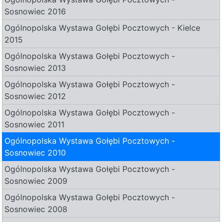
Sosnowiec 2016
Ogólnopolska Wystawa Gołębi Pocztowych - Kielce
2015
Ogólnopolska Wystawa Gołębi Pocztowych -
Sosnowiec 2013
Ogólnopolska Wystawa Gołębi Pocztowych -
Sosnowiec 2012
Ogólnopolska Wystawa Gołębi Pocztowych -
Sosnowiec 2011
Ogólnopolska Wystawa Gołębi Pocztowych -
Sosnowiec 2010
Ogólnopolska Wystawa Gołębi Pocztowych -
Sosnowiec 2009
Ogólnopolska Wystawa Gołębi Pocztowych -
Sosnowiec 2008