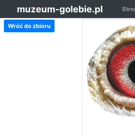
muzeum-golebie.pl
Stro
Wróć do zbioru