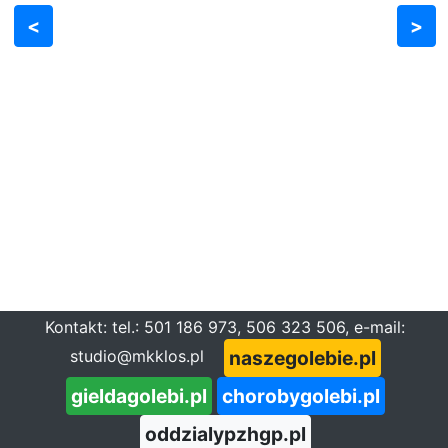
<
>
Kontakt: tel.: 501 186 973, 506 323 506, e-mail:
naszegolebie.pl
studio@mkklos.pl
Zgłoś opis zdjęcia
gieldagolebi.pl
chorobygolebi.pl
oddzialypzhgp.pl